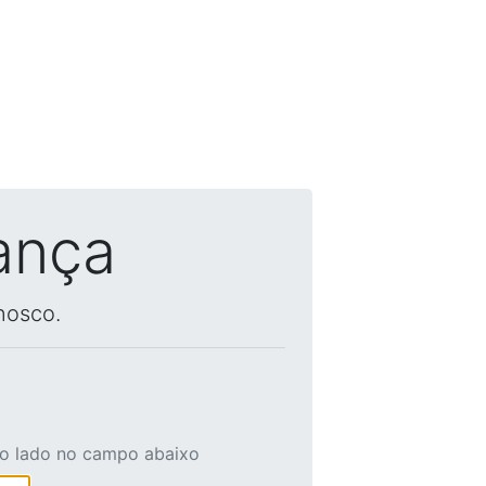
ança
nosco.
ao lado no campo abaixo