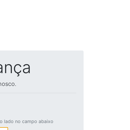
ança
nosco.
ao lado no campo abaixo